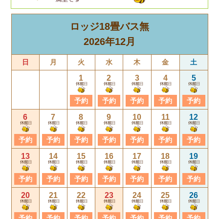
ロッジ18畳バス無
2026年12月
日
月
火
水
木
金
土
1
2
3
4
5
予約
予約
予約
予約
予約
6
7
8
9
10
11
12
予約
予約
予約
予約
予約
予約
予約
13
14
15
16
17
18
19
予約
予約
予約
予約
予約
予約
予約
20
21
22
23
24
25
26
予約
予約
予約
予約
予約
予約
予約