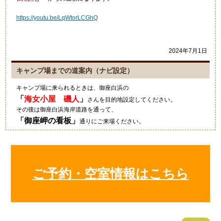
https://youtu.be/LqWtorLCGhQ
2024年7月1日
キャンプ場までの道案内（ナビ設定）
キャンプ場に来られるときは、御座白浜の
「
海女小屋 磯人
」
さんを目的地設定してください。
その後は御座白浜海岸道路を通って、
「
御座岬の看板
」
通りにご来場ください。
グーグルマップやカーナビ等では、細い道を案内されますのでご注意
ください。
2021年10月4日
ご予約・空室情報はこちら
キャンプにいい季節ですね！
狼のイラストの入ったワンポ
ールテント！いいですね～素
敵でした！