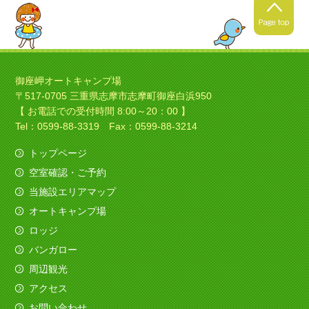
2021年4月24日
春キャンプの季節ですね！
御座岬オートキャンプ場
〒517-0705 三重県志摩市志摩町御座白浜950
暖かくなってきましたね！春
【 お電話での受付時間 8:00～20：00 】
キャンプにいい季節ですね！
Tel：0599-88-3319 Fax：0599-88-3214
トップページ
空室確認・ご予約
2021年4月4日
当施設エリアマップ
ソロキャンプの季節ですね！
オートキャンプ場
今日は素敵なバイクのお客様がみえました、寒さ
ロッジ
も吹き飛ばしてくれました。
バンガロー
（すべてを赤色でコーディネイト！いいですね
～）
周辺観光
アクセス
2020年12月11日
お問い合わせ