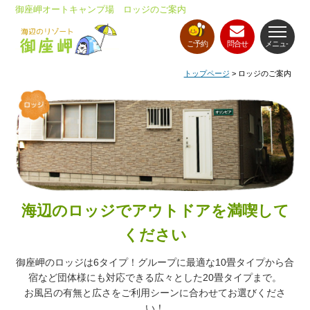
御座岬オートキャンプ場 ロッジのご案内
ご予約
問合せ
メニュ-
トップページ
> ロッジのご案内
海辺のロッジでアウトドアを満喫して
ください
御座岬のロッジは6タイプ！グループに最適な10畳タイプから
合
宿など団体様にも対応できる広々とした20畳タイプまで。
お風呂の有無と広さをご利用シーンに合わせてお選びくださ
い！