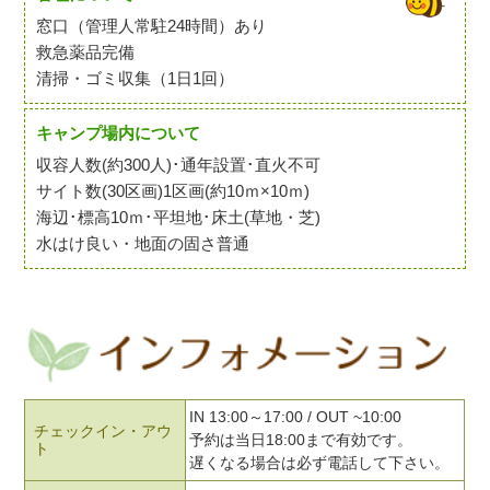
窓口（管理人常駐24時間）あり
救急薬品完備
清掃・ゴミ収集（1日1回）
キャンプ場内について
収容人数(約300人)･通年設置･直火不可
サイト数(30区画)1区画(約10ｍ×10ｍ)
海辺･標高10ｍ･平坦地･床土(草地・芝)
水はけ良い・地面の固さ普通
IN 13:00～17:00 / OUT ~10:00
チェックイン・アウ
予約は当日18:00まで有効です。
ト
遅くなる場合は必ず電話して下さい。