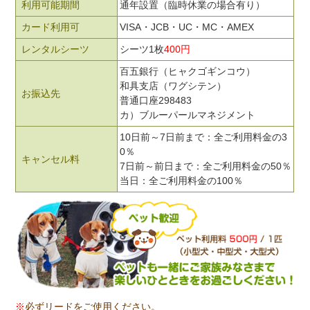
利用可能期間
通年設置（臨時休業の場合有り）
カード利用可
VISA・JCB・UC・MC・AMEX
レンタルシーツ
シーツ1枚
400円
百五銀行（ヒャクゴギンコウ）
和具支店（ワグシテン）
お振込先
普通口座298483
カ）ブルーパールマネジメント
10日前～7日前まで：全ご利用料金の3
0％
キャンセル料
7日前～前日まで：全ご利用料金の50％
当日：全ご利用料金の100％
※
必ずリードをご使用ください。