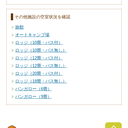
その他施設の空室状況を確認
旅館
オートキャンプ場
ロッジ（10畳・バス付）
ロッジ（10畳・バス無し）
ロッジ（12畳・バス付）
ロッジ（12畳・バス無し）
ロッジ（20畳・バス付）
ロッジ（18畳・バス無し）
バンガロー（6畳）
バンガロー（9畳）