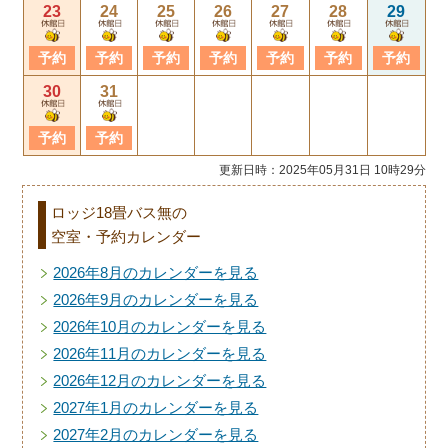
23
24
25
26
27
28
29
予約
予約
予約
予約
予約
予約
予約
30
31
予約
予約
更新日時：2025年05月31日 10時29分
ロッジ18畳バス無の
空室・予約カレンダー
2026年8月のカレンダーを見る
2026年9月のカレンダーを見る
2026年10月のカレンダーを見る
2026年11月のカレンダーを見る
2026年12月のカレンダーを見る
2027年1月のカレンダーを見る
2027年2月のカレンダーを見る