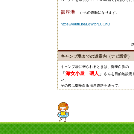
御座港
からの道順になります。
https://youtu.be/LqWtorLCGhQ
2
キャンプ場までの道案内（ナビ設定）
キャンプ場に来られるときは、御座白浜の
「
海女小屋 磯人
」
さんを目的地設定
い。
その後は御座白浜海岸道路を通って、
「
御座岬の看板
」
通りにご来場くださ
グーグルマップやカーナビ等では、細い道を
すのでご注意ください。
20
キャンプにいい季節ですね！