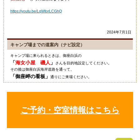
https://youtu.be/LqWtorLCGhQ
2024年7月1日
キャンプ場までの道案内（ナビ設定）
キャンプ場に来られるときは、御座白浜の
「
海女小屋 磯人
」
さんを目的地設定してください。
その後は御座白浜海岸道路を通って、
「
御座岬の看板
」
通りにご来場ください。
グーグルマップやカーナビ等では、細い道を案内されますのでご注意
ください。
2021年10月4日
ご予約・空室情報はこちら
キャンプにいい季節ですね！
狼のイラストの入ったワンポ
ールテント！いいですね～素
敵でした！