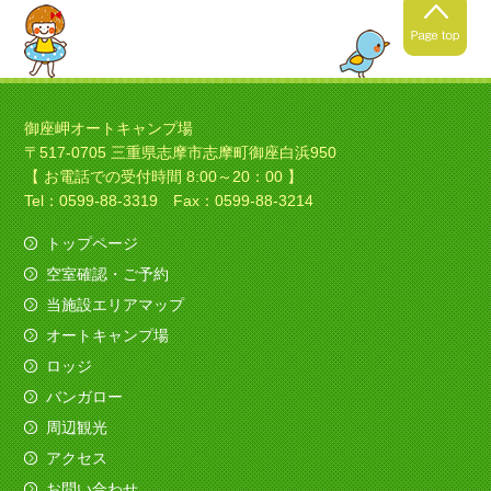
2021年4月24日
春キャンプの季節ですね！
御座岬オートキャンプ場
〒517-0705 三重県志摩市志摩町御座白浜950
暖かくなってきましたね！春
【 お電話での受付時間 8:00～20：00 】
キャンプにいい季節ですね！
Tel：0599-88-3319 Fax：0599-88-3214
トップページ
空室確認・ご予約
2021年4月4日
当施設エリアマップ
ソロキャンプの季節ですね！
オートキャンプ場
今日は素敵なバイクのお客様がみえました、寒さ
ロッジ
も吹き飛ばしてくれました。
バンガロー
（すべてを赤色でコーディネイト！いいですね
～）
周辺観光
アクセス
2020年12月11日
お問い合わせ