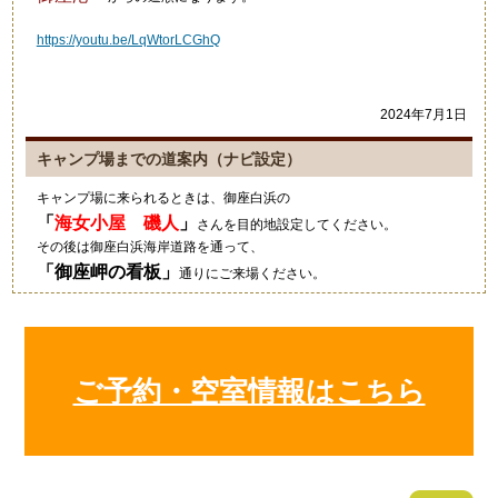
https://youtu.be/LqWtorLCGhQ
2024年7月1日
キャンプ場までの道案内（ナビ設定）
キャンプ場に来られるときは、御座白浜の
「
海女小屋 磯人
」
さんを目的地設定してください。
その後は御座白浜海岸道路を通って、
「
御座岬の看板
」
通りにご来場ください。
グーグルマップやカーナビ等では、細い道を案内されますのでご注意
ください。
2021年10月4日
ご予約・空室情報はこちら
キャンプにいい季節ですね！
狼のイラストの入ったワンポ
ールテント！いいですね～素
敵でした！