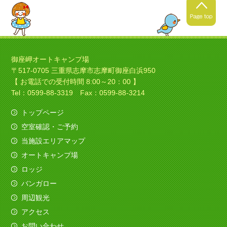
2021年4月24日
春キャンプの季節ですね！
御座岬オートキャンプ場
〒517-0705 三重県志摩市志摩町御座白浜950
暖かくなってきましたね！春
【 お電話での受付時間 8:00～20：00 】
キャンプにいい季節ですね！
Tel：0599-88-3319 Fax：0599-88-3214
トップページ
空室確認・ご予約
2021年4月4日
当施設エリアマップ
ソロキャンプの季節ですね！
オートキャンプ場
今日は素敵なバイクのお客様がみえました、寒さ
ロッジ
も吹き飛ばしてくれました。
バンガロー
（すべてを赤色でコーディネイト！いいですね
～）
周辺観光
アクセス
2020年12月11日
お問い合わせ