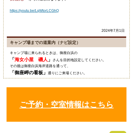
https://youtu.be/LqWtorLCGhQ
2024年7月1日
キャンプ場までの道案内（ナビ設定）
キャンプ場に来られるときは、御座白浜の
「
海女小屋 磯人
」
さんを目的地設定してください。
その後は御座白浜海岸道路を通って、
「
御座岬の看板
」
通りにご来場ください。
グーグルマップやカーナビ等では、細い道を案内されますのでご注意
ください。
2021年10月4日
ご予約・空室情報はこちら
キャンプにいい季節ですね！
狼のイラストの入ったワンポ
ールテント！いいですね～素
敵でした！