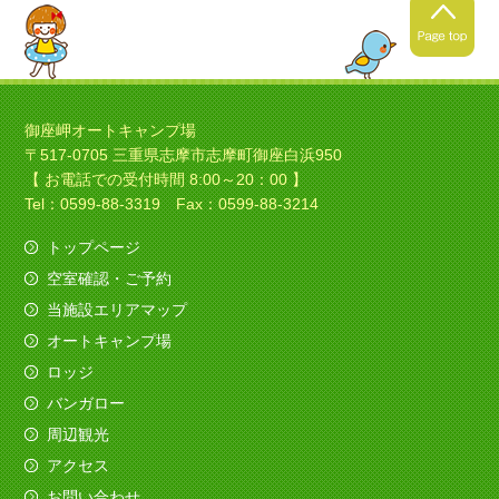
2021年4月24日
春キャンプの季節ですね！
御座岬オートキャンプ場
〒517-0705 三重県志摩市志摩町御座白浜950
暖かくなってきましたね！春
【 お電話での受付時間 8:00～20：00 】
キャンプにいい季節ですね！
Tel：0599-88-3319 Fax：0599-88-3214
トップページ
空室確認・ご予約
2021年4月4日
当施設エリアマップ
ソロキャンプの季節ですね！
オートキャンプ場
今日は素敵なバイクのお客様がみえました、寒さ
ロッジ
も吹き飛ばしてくれました。
バンガロー
（すべてを赤色でコーディネイト！いいですね
～）
周辺観光
アクセス
2020年12月11日
お問い合わせ