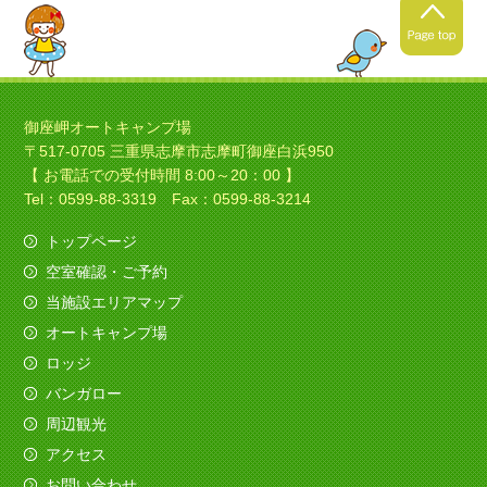
2021年4月24日
春キャンプの季節ですね！
御座岬オートキャンプ場
〒517-0705 三重県志摩市志摩町御座白浜950
暖かくなってきましたね！春
【 お電話での受付時間 8:00～20：00 】
キャンプにいい季節ですね！
Tel：0599-88-3319 Fax：0599-88-3214
トップページ
空室確認・ご予約
2021年4月4日
当施設エリアマップ
ソロキャンプの季節ですね！
オートキャンプ場
今日は素敵なバイクのお客様がみえました、寒さ
ロッジ
も吹き飛ばしてくれました。
バンガロー
（すべてを赤色でコーディネイト！いいですね
～）
周辺観光
アクセス
2020年12月11日
お問い合わせ