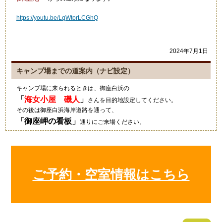
https://youtu.be/LqWtorLCGhQ
2024年7月1日
キャンプ場までの道案内（ナビ設定）
キャンプ場に来られるときは、御座白浜の
「
海女小屋 磯人
」
さんを目的地設定してください。
その後は御座白浜海岸道路を通って、
「
御座岬の看板
」
通りにご来場ください。
グーグルマップやカーナビ等では、細い道を案内されますのでご注意
ください。
2021年10月4日
ご予約・空室情報はこちら
キャンプにいい季節ですね！
狼のイラストの入ったワンポ
ールテント！いいですね～素
敵でした！