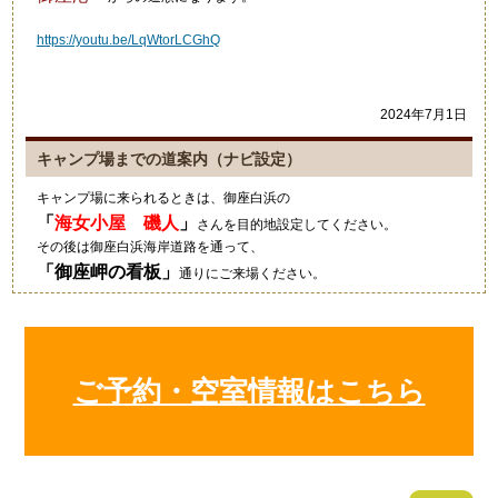
https://youtu.be/LqWtorLCGhQ
2024年7月1日
キャンプ場までの道案内（ナビ設定）
キャンプ場に来られるときは、御座白浜の
「
海女小屋 磯人
」
さんを目的地設定してください。
その後は御座白浜海岸道路を通って、
「
御座岬の看板
」
通りにご来場ください。
グーグルマップやカーナビ等では、細い道を案内されますのでご注意
ください。
2021年10月4日
ご予約・空室情報はこちら
キャンプにいい季節ですね！
狼のイラストの入ったワンポ
ールテント！いいですね～素
敵でした！