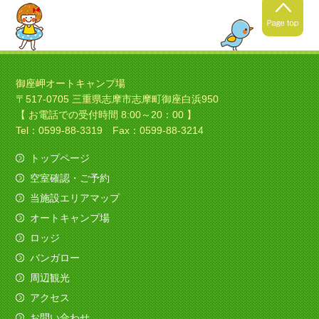
2021年4月24日
春キャンプの季節ですね！
御座岬オートキャンプ場
〒517-0705 三重県志摩市志摩町御座白浜950
暖かくなってきましたね！春
【 お電話での受付時間 8:00～20：00 】
キャンプにいい季節ですね！
Tel：0599-88-3319 Fax：0599-88-3214
トップページ
空室確認・ご予約
2021年4月4日
当施設エリアマップ
ソロキャンプの季節ですね！
オートキャンプ場
今日は素敵なバイクのお客様がみえました、寒さ
ロッジ
も吹き飛ばしてくれました。
バンガロー
（すべてを赤色でコーディネイト！いいですね
～）
周辺観光
アクセス
2020年12月11日
お問い合わせ