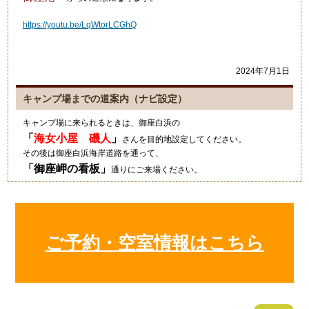
https://youtu.be/LqWtorLCGhQ
2024年7月1日
キャンプ場までの道案内（ナビ設定）
キャンプ場に来られるときは、御座白浜の
「
海女小屋 磯人
」
さんを目的地設定してください。
その後は御座白浜海岸道路を通って、
「
御座岬の看板
」
通りにご来場ください。
グーグルマップやカーナビ等では、細い道を案内されますのでご注意
ください。
2021年10月4日
ご予約・空室情報はこちら
キャンプにいい季節ですね！
狼のイラストの入ったワンポ
ールテント！いいですね～素
敵でした！