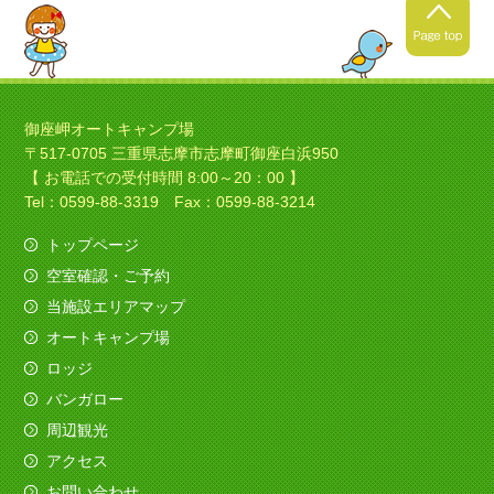
2021年4月24日
春キャンプの季節ですね！
御座岬オートキャンプ場
〒517-0705 三重県志摩市志摩町御座白浜950
暖かくなってきましたね！春
【 お電話での受付時間 8:00～20：00 】
キャンプにいい季節ですね！
Tel：0599-88-3319 Fax：0599-88-3214
トップページ
空室確認・ご予約
2021年4月4日
当施設エリアマップ
ソロキャンプの季節ですね！
オートキャンプ場
今日は素敵なバイクのお客様がみえました、寒さ
ロッジ
も吹き飛ばしてくれました。
バンガロー
（すべてを赤色でコーディネイト！いいですね
～）
周辺観光
アクセス
2020年12月11日
お問い合わせ