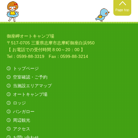
2021年4月24日
春キャンプの季節ですね！
御座岬オートキャンプ場
〒517-0705 三重県志摩市志摩町御座白浜950
暖かくなってきましたね！春
【 お電話での受付時間 8:00～20：00 】
キャンプにいい季節ですね！
Tel：0599-88-3319 Fax：0599-88-3214
トップページ
空室確認・ご予約
2021年4月4日
当施設エリアマップ
ソロキャンプの季節ですね！
オートキャンプ場
今日は素敵なバイクのお客様がみえました、寒さ
ロッジ
も吹き飛ばしてくれました。
バンガロー
（すべてを赤色でコーディネイト！いいですね
～）
周辺観光
アクセス
2020年12月11日
お問い合わせ