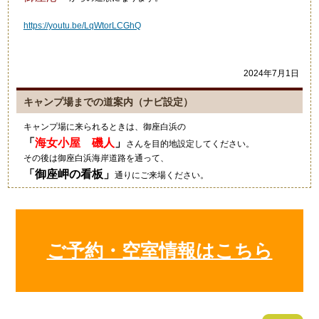
https://youtu.be/LqWtorLCGhQ
2024年7月1日
キャンプ場までの道案内（ナビ設定）
キャンプ場に来られるときは、御座白浜の
「
海女小屋 磯人
」
さんを目的地設定してください。
その後は御座白浜海岸道路を通って、
「
御座岬の看板
」
通りにご来場ください。
グーグルマップやカーナビ等では、細い道を案内されますのでご注意
ください。
2021年10月4日
ご予約・空室情報はこちら
キャンプにいい季節ですね！
狼のイラストの入ったワンポ
ールテント！いいですね～素
敵でした！