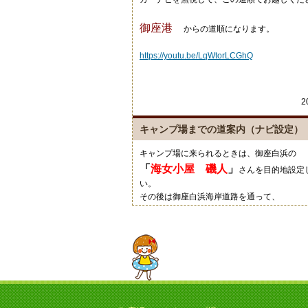
御座港
からの道順になります。
https://youtu.be/LqWtorLCGhQ
2
キャンプ場までの道案内（ナビ設定）
キャンプ場に来られるときは、御座白浜の
「
海女小屋 磯人
」
さんを目的地設定
い。
その後は御座白浜海岸道路を通って、
「
御座岬の看板
」
通りにご来場くださ
グーグルマップやカーナビ等では、細い道を
すのでご注意ください。
20
キャンプにいい季節ですね！