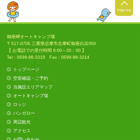
2021年4月24日
春キャンプの季節ですね！
御座岬オートキャンプ場
〒517-0705 三重県志摩市志摩町御座白浜950
暖かくなってきましたね！春
【 お電話での受付時間 8:00～20：00 】
キャンプにいい季節ですね！
Tel：0599-88-3319 Fax：0599-88-3214
トップページ
空室確認・ご予約
2021年4月4日
当施設エリアマップ
ソロキャンプの季節ですね！
オートキャンプ場
今日は素敵なバイクのお客様がみえました、寒さ
ロッジ
も吹き飛ばしてくれました。
バンガロー
（すべてを赤色でコーディネイト！いいですね
～）
周辺観光
アクセス
2020年12月11日
お問い合わせ