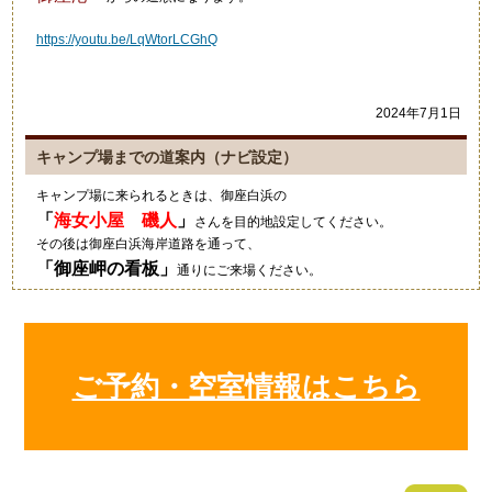
https://youtu.be/LqWtorLCGhQ
2024年7月1日
キャンプ場までの道案内（ナビ設定）
キャンプ場に来られるときは、御座白浜の
「
海女小屋 磯人
」
さんを目的地設定してください。
その後は御座白浜海岸道路を通って、
「
御座岬の看板
」
通りにご来場ください。
グーグルマップやカーナビ等では、細い道を案内されますのでご注意
ください。
2021年10月4日
ご予約・空室情報はこちら
キャンプにいい季節ですね！
狼のイラストの入ったワンポ
ールテント！いいですね～素
敵でした！