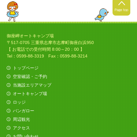
2021年4月24日
春キャンプの季節ですね！
御座岬オートキャンプ場
〒517-0705 三重県志摩市志摩町御座白浜950
暖かくなってきましたね！春
【 お電話での受付時間 8:00～20：00 】
キャンプにいい季節ですね！
Tel：0599-88-3319 Fax：0599-88-3214
トップページ
空室確認・ご予約
2021年4月4日
当施設エリアマップ
ソロキャンプの季節ですね！
オートキャンプ場
今日は素敵なバイクのお客様がみえました、寒さ
ロッジ
も吹き飛ばしてくれました。
バンガロー
（すべてを赤色でコーディネイト！いいですね
～）
周辺観光
アクセス
2020年12月11日
お問い合わせ