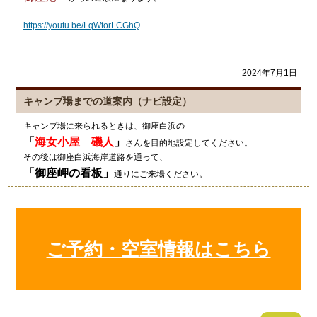
https://youtu.be/LqWtorLCGhQ
2024年7月1日
キャンプ場までの道案内（ナビ設定）
キャンプ場に来られるときは、御座白浜の
「
海女小屋 磯人
」
さんを目的地設定してください。
その後は御座白浜海岸道路を通って、
「
御座岬の看板
」
通りにご来場ください。
グーグルマップやカーナビ等では、細い道を案内されますのでご注意
ください。
2021年10月4日
ご予約・空室情報はこちら
キャンプにいい季節ですね！
狼のイラストの入ったワンポ
ールテント！いいですね～素
敵でした！