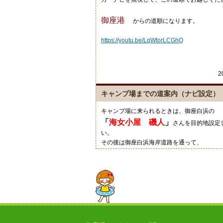
御座港
からの道順になります。
https://youtu.be/LqWtorLCGhQ
2
キャンプ場までの道案内（ナビ設定）
キャンプ場に来られるときは、御座白浜の
「
海女小屋 磯人
」
さんを目的地設定
い。
その後は御座白浜海岸道路を通って、
「
御座岬の看板
」
通りにご来場くださ
グーグルマップやカーナビ等では、細い道を
すのでご注意ください。
20
キャンプにいい季節ですね！