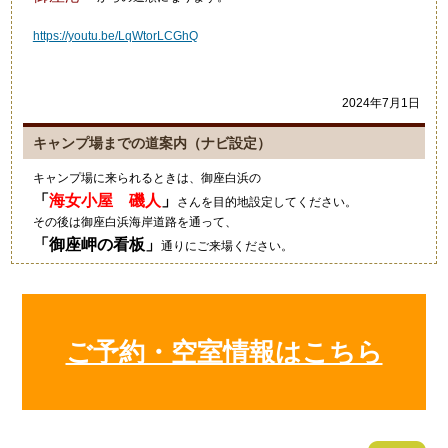
https://youtu.be/LqWtorLCGhQ
2024年7月1日
キャンプ場までの道案内（ナビ設定）
キャンプ場に来られるときは、御座白浜の
「
海女小屋 磯人
」
さんを目的地設定してください。
その後は御座白浜海岸道路を通って、
「
御座岬の看板
」
通りにご来場ください。
グーグルマップやカーナビ等では、細い道を案内されますのでご注意
ください。
2021年10月4日
ご予約・空室情報はこちら
キャンプにいい季節ですね！
狼のイラストの入ったワンポ
ールテント！いいですね～素
敵でした！