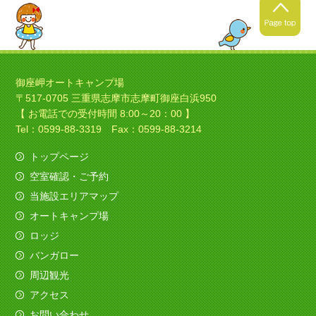
2021年4月24日
春キャンプの季節ですね！
御座岬オートキャンプ場
〒517-0705 三重県志摩市志摩町御座白浜950
暖かくなってきましたね！春
【 お電話での受付時間 8:00～20：00 】
キャンプにいい季節ですね！
Tel：0599-88-3319 Fax：0599-88-3214
トップページ
空室確認・ご予約
2021年4月4日
当施設エリアマップ
ソロキャンプの季節ですね！
オートキャンプ場
今日は素敵なバイクのお客様がみえました、寒さ
ロッジ
も吹き飛ばしてくれました。
バンガロー
（すべてを赤色でコーディネイト！いいですね
～）
周辺観光
アクセス
2020年12月11日
お問い合わせ